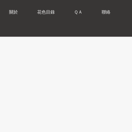
關於
花色目錄
ＱＡ
聯絡